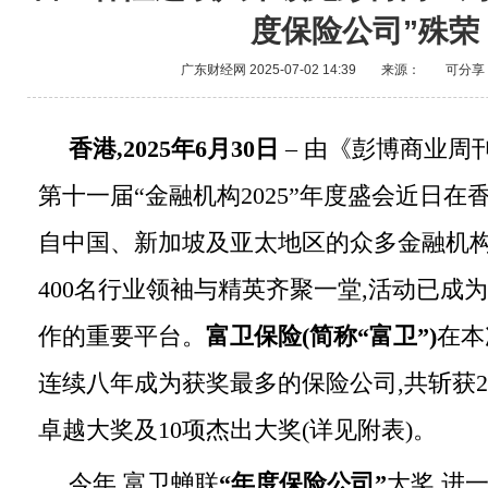
度保险公司”殊荣
广东财经网
2025-07-02 14:39
来源：
可分享
香港,
2025
年
6
月
30
日
– 由《彭博商业周
第十一届“金融机构2025”年度盛会近日在
自中国、新加坡及亚太地区的众多金融机
400名行业领袖与精英齐聚一堂,活动已成
作的重要平台。
富
卫保险(简称“富卫”)
在本
连续八年成为获奖最多的保险公司,共斩获21
卓越大奖及10项杰出大奖(详见附表)。
今年,富卫蝉联
“年度保
险公司”
大奖,进