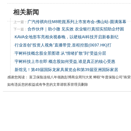
相关新闻
广汽传祺向往M8乾崑系列上市发布会-佛山站-圆满落幕
上一篇：
合作伙伴｜助小微 见实效 农业银行真招实招助企纾困
下一篇：
KAVA全地形车亮相央视春晚，以硬核AI科技开启新春新纪
·
行业首创“投资人视角”直播带货,首程控股(0697.HK)打
·
宇树科技概念股全景图谱:从“情绪扩散”到“受益分层
·
宇树科技上市在即:概念股如何受益,谁是真正的核心受惠
·
新馆见！第49届国际龙家具展览会和第39届亚洲国际家居
·
感谢您阅读： 富卫保险连续八年领跑彭博商业周刊大奖 蝉联“年度保险公司”殊荣
如有违反您的权益或有争意的文章请联系管理员删除